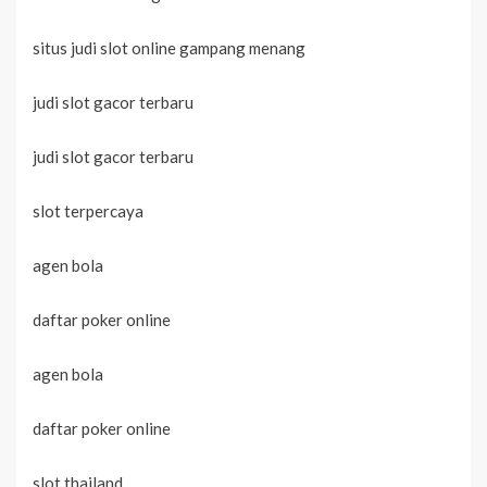
situs judi slot online gampang menang
judi slot gacor terbaru
judi slot gacor terbaru
slot terpercaya
agen bola
daftar poker online
agen bola
daftar poker online
slot thailand