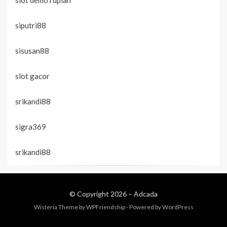
slot demo rupiah
siputri88
sisusan88
slot gacor
srikandi88
sigra369
srikandi88
© Copyright 2026 –
Adcada
Wisteria Theme by
WPFriendship
⋅
Powered by
WordPress