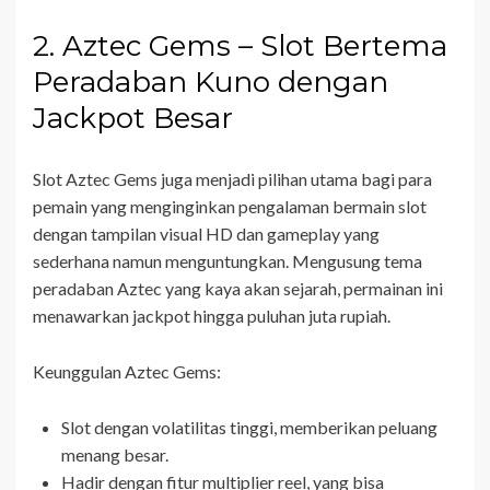
2. Aztec Gems – Slot Bertema
Peradaban Kuno dengan
Jackpot Besar
Slot Aztec Gems juga menjadi pilihan utama bagi para
pemain yang menginginkan pengalaman bermain slot
dengan tampilan visual HD dan gameplay yang
sederhana namun menguntungkan. Mengusung tema
peradaban Aztec yang kaya akan sejarah, permainan ini
menawarkan jackpot hingga puluhan juta rupiah.
Keunggulan Aztec Gems:
Slot dengan volatilitas tinggi, memberikan peluang
menang besar.
Hadir dengan fitur multiplier reel, yang bisa