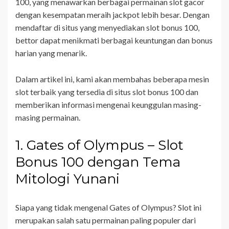
100, yang menawarkan berbagai permainan slot gacor
dengan kesempatan meraih jackpot lebih besar. Dengan
mendaftar di situs yang menyediakan slot bonus 100,
bettor dapat menikmati berbagai keuntungan dan bonus
harian yang menarik.
Dalam artikel ini, kami akan membahas beberapa mesin
slot terbaik yang tersedia di situs slot bonus 100 dan
memberikan informasi mengenai keunggulan masing-
masing permainan.
1. Gates of Olympus – Slot
Bonus 100 dengan Tema
Mitologi Yunani
Siapa yang tidak mengenal Gates of Olympus? Slot ini
merupakan salah satu permainan paling populer dari