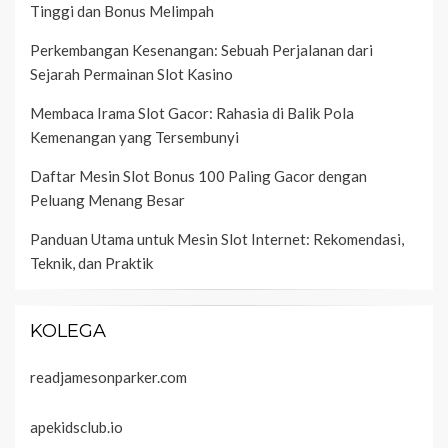
Tinggi dan Bonus Melimpah
Perkembangan Kesenangan: Sebuah Perjalanan dari
Sejarah Permainan Slot Kasino
Membaca Irama Slot Gacor: Rahasia di Balik Pola
Kemenangan yang Tersembunyi
Daftar Mesin Slot Bonus 100 Paling Gacor dengan
Peluang Menang Besar
Panduan Utama untuk Mesin Slot Internet: Rekomendasi,
Teknik, dan Praktik
KOLEGA
readjamesonparker.com
apekidsclub.io