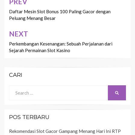
PREV
Navigasi
pos
Daftar Mesin Slot Bonus 100 Paling Gacor dengan
Peluang Menang Besar
NEXT
Perkembangan Kesenangan: Sebuah Perjalanan dari
Sejarah Permainan Slot Kasino
CARI
Search
SEARCH
for:
POS TERBARU
Rekomendasi Slot Gacor Gampang Menang Hari Ini RTP