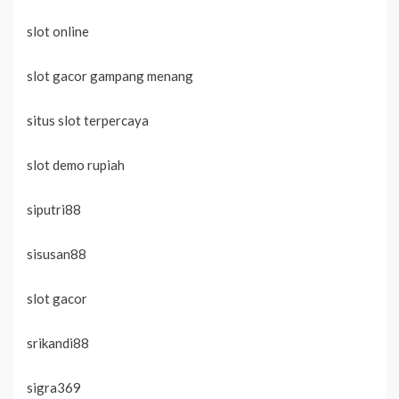
slot online
slot gacor gampang menang
situs slot terpercaya
slot demo rupiah
siputri88
sisusan88
slot gacor
srikandi88
sigra369