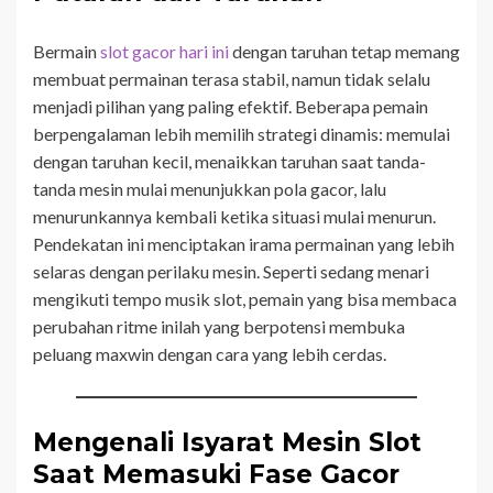
Bermain
slot gacor hari ini
dengan taruhan tetap memang
membuat permainan terasa stabil, namun tidak selalu
menjadi pilihan yang paling efektif. Beberapa pemain
berpengalaman lebih memilih strategi dinamis: memulai
dengan taruhan kecil, menaikkan taruhan saat tanda-
tanda mesin mulai menunjukkan pola gacor, lalu
menurunkannya kembali ketika situasi mulai menurun.
Pendekatan ini menciptakan irama permainan yang lebih
selaras dengan perilaku mesin. Seperti sedang menari
mengikuti tempo musik slot, pemain yang bisa membaca
perubahan ritme inilah yang berpotensi membuka
peluang maxwin dengan cara yang lebih cerdas.
Mengenali Isyarat Mesin Slot
Saat Memasuki Fase Gacor