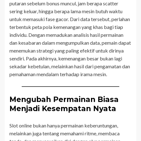
putaran sebelum bonus muncul, jam berapa scatter
sering keluar, hingga berapa lama mesin butuh waktu
untuk memasuki fase gacor. Dari data tersebut, perlahan
terbentuk peta pola kemenangan yang khas bagi tiap
individu. Dengan memadukan analisis hasil permainan
dan kesabaran dalam mengumpulkan data, pemain dapat
menemukan strategi yang paling efektif untuk dirinya
sendiri. Pada akhirnya, kemenangan besar bukan lagi
sekadar kebetulan, melainkan hasil dari pengamatan dan
pemahaman mendalam terhadap irama mesin.
Mengubah Permainan Biasa
Menjadi Kesempatan Nyata
Slot online bukan hanya permainan keberuntungan,
melainkan juga tentang memahami ritme, membaca